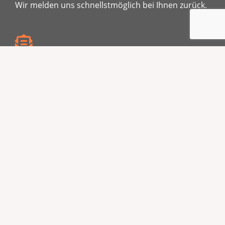
Wir melden uns schnellstmöglich bei Ihnen zurück.
info@fuchs-rohrreinigung.de
Schreiben Sie uns!
0170 7472585
Rufen Sie uns an!
Kontaktformular